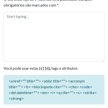
obrigatórios são marcados com
*
Você pode usar estas
HTML
tags e atributos:
<a href="" title=""> <abbr title=""> <acronym
title=""> <b> <blockquote cite=""> <cite> <code>
<del datetime=""> <em> <i> <q cite=""> <s> <strike>
<strong>