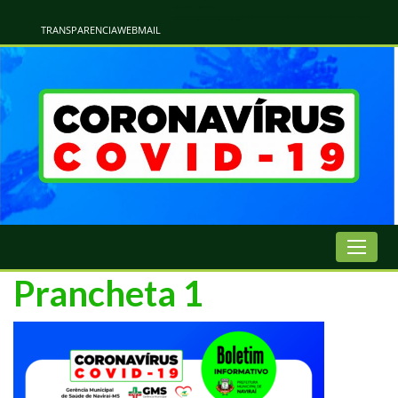
Atualização Coronavírus - Municipio de Naviraí
Informações e Esclarecimentos Oficiais do Governo Municipal Sobre a COVID-19. Leia Sobre os Sintomas, Prevenção e Dúvidas Mais Comuns Sobre o Coronavírus. Informações Covid-19. Recomendações da OMS. Aprenda Sobre
o Covid-19. Contratos Emergenciasis. Recomentadações do Ministério Público
TRANSPARENCIA
WEBMAIL
Prancheta 1