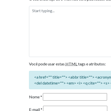
Você pode usar estas
HTML
tags e atributos:
<a href="" title=""> <abbr title=""> <acron
<del datetime=""> <em> <i> <q cite=""> <s> 
Nome
*
E-mail
*