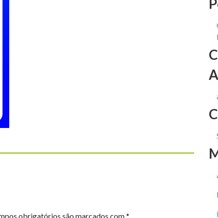
P
C
A
C
M
mpos obrigatórios são marcados com
*