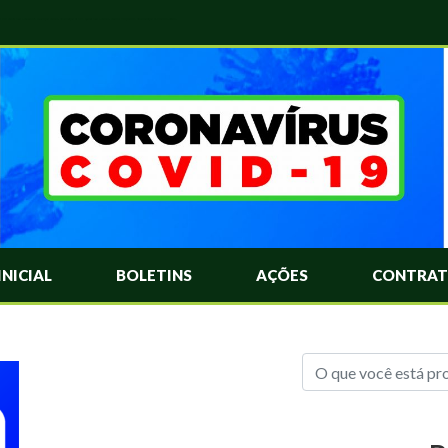
das Mais Comuns Sobre o Coronavírus. Informações Covid-19. Recomendações da OMS. Aprenda Sobre o Covid-19. Contratos Emergenciasis. Recomentadações do Ministério Público
INICIAL
BOLETINS
AÇÕES
CONTRAT