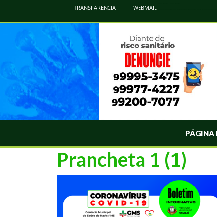
Atualização Coronavírus - Municipio de Naviraí
TRANSPARENCIA
WEBMAIL
Informações e Esclarecimentos Oficiais do Governo Municipal Sobre a COVID-19. Leia Sobre os Sintomas, Prevenção e Dúvi
PÁGINA 
Prancheta 1 (1)