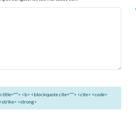
ym title=""> <b> <blockquote cite=""> <cite> <code>
<strike> <strong>