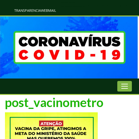
Atualização Coronavírus - Municipio de Naviraí
Informações e Esclarecimentos Oficiais do Governo Municipal Sobre a COVID-19. Leia Sobre os Sintomas, Prevenção e Dúvidas Mais Comuns Sobre o Coronavírus. Informações Covid-19. Recomendações da OMS. Aprenda Sobre
o Covid-19. Contratos Emergenciasis. Recomentadações do Ministério Público
TRANSPARENCIA
WEBMAIL
post_vacinometro