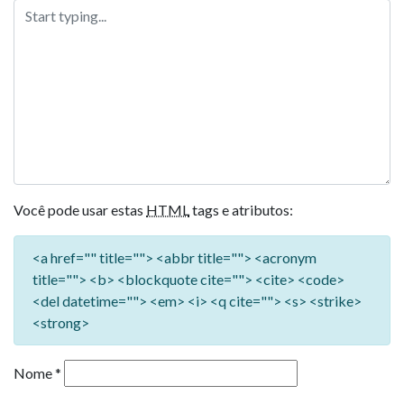
Você pode usar estas
HTML
tags e atributos:
<a href="" title=""> <abbr title=""> <acronym
title=""> <b> <blockquote cite=""> <cite> <code>
<del datetime=""> <em> <i> <q cite=""> <s> <strike>
<strong>
Nome
*