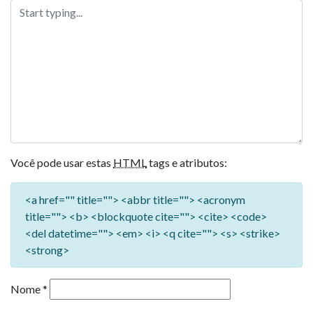
Você pode usar estas
HTML
tags e atributos:
<a href="" title=""> <abbr title=""> <acronym
title=""> <b> <blockquote cite=""> <cite> <code>
<del datetime=""> <em> <i> <q cite=""> <s> <strike>
<strong>
Nome
*