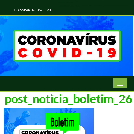
Atualização Coronavírus - Municipio de Naviraí
Informações e Esclarecimentos Oficiais do Governo Municipal Sobre a COVID-19. Leia Sobre os Sintomas, Prevenção e Dúvidas Mais Comuns Sobre o Coronavírus. Informações Covid-19. Recomendações da OMS. Aprenda Sobre
o Covid-19. Contratos Emergenciasis. Recomentadações do Ministério Público
TRANSPARENCIA
WEBMAIL
post_noticia_boletim_26