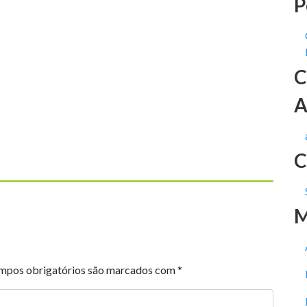
P
C
A
C
M
mpos obrigatórios são marcados com
*