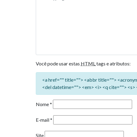
Você pode usar estas
HTML
tags e atributos:
<a href="" title=""> <abbr title=""> <acron
<del datetime=""> <em> <i> <q cite=""> <s> 
Nome
*
E-mail
*
Site