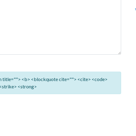
ym title=""> <b> <blockquote cite=""> <cite> <code>
<strike> <strong>