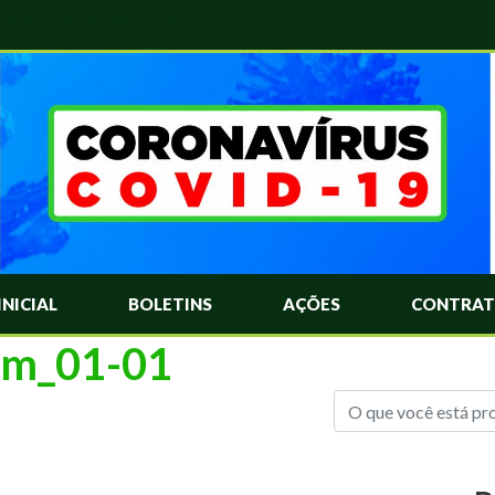
das Mais Comuns Sobre o Coronavírus. Informações Covid-19. Recomendações da OMS. Aprenda Sobre o Covid-19. Contratos Emergenciasis. Recomentadações do Ministério Público
INICIAL
BOLETINS
AÇÕES
CONTRAT
tim_01-01