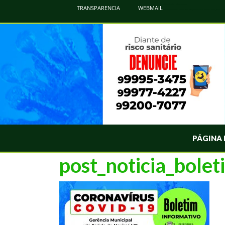
Atualização Coronavírus - Municipio de Naviraí
TRANSPARENCIA
WEBMAIL
Informações e Esclarecimentos Oficiais do Governo Municipal Sobre a COVID-19. Leia Sobre os Sintomas, Prevenção e Dúvi
PÁGINA 
post_noticia_bole