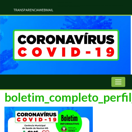
Atualização Coronavírus - Municipio de Naviraí
Informações e Esclarecimentos Oficiais do Governo Municipal Sobre a COVID-19. Leia Sobre os Sintomas, Prevenção e Dúvidas Mais Comuns Sobre o Coronavírus. Informações Covid-19. Recomendações da OMS. Aprenda Sobre
o Covid-19. Contratos Emergenciasis. Recomentadações do Ministério Público
TRANSPARENCIA
WEBMAIL
boletim_completo_perfi