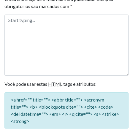
obrigatórios são marcados com
*
Você pode usar estas
HTML
tags e atributos:
<a href="" title=""> <abbr title=""> <acronym
title=""> <b> <blockquote cite=""> <cite> <code>
<del datetime=""> <em> <i> <q cite=""> <s> <strike>
<strong>