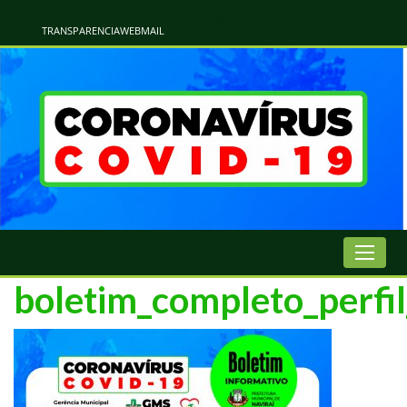
Atualização Coronavírus - Municipio de Naviraí
Informações e Esclarecimentos Oficiais do Governo Municipal Sobre a COVID-19. Leia Sobre os Sintomas, Prevenção e Dúvidas Mais Comuns Sobre o Coronavírus. Informações Covid-19. Recomendações da OMS. Aprenda Sobre
o Covid-19. Contratos Emergenciasis. Recomentadações do Ministério Público
TRANSPARENCIA
WEBMAIL
boletim_completo_perfi