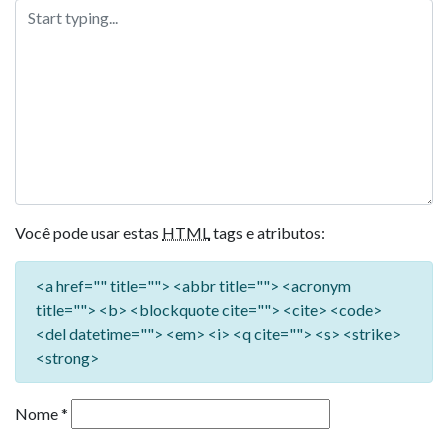
Você pode usar estas
HTML
tags e atributos:
<a href="" title=""> <abbr title=""> <acronym
title=""> <b> <blockquote cite=""> <cite> <code>
<del datetime=""> <em> <i> <q cite=""> <s> <strike>
<strong>
Nome
*