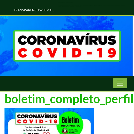
Atualização Coronavírus - Municipio de Naviraí
Informações e Esclarecimentos Oficiais do Governo Municipal Sobre a COVID-19. Leia Sobre os Sintomas, Prevenção e Dúvidas Mais Comuns Sobre o Coronavírus. Informações Covid-19. Recomendações da OMS. Aprenda Sobre
o Covid-19. Contratos Emergenciasis. Recomentadações do Ministério Público
TRANSPARENCIA
WEBMAIL
boletim_completo_perfi