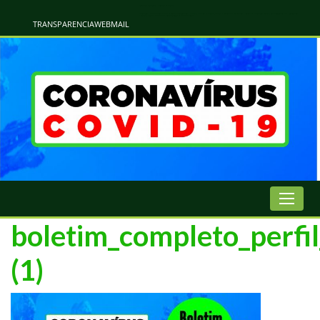
Atualização Coronavírus - Municipio de Naviraí
Informações e Esclarecimentos Oficiais do Governo Municipal Sobre a COVID-19. Leia Sobre os Sintomas, Prevenção e Dúvidas Mais Comuns Sobre o Coronavírus. Informações Covid-19. Recomendações da OMS. Aprenda Sobre
o Covid-19. Contratos Emergenciasis. Recomentadações do Ministério Público
TRANSPARENCIA
WEBMAIL
boletim_completo_perfi
(1)