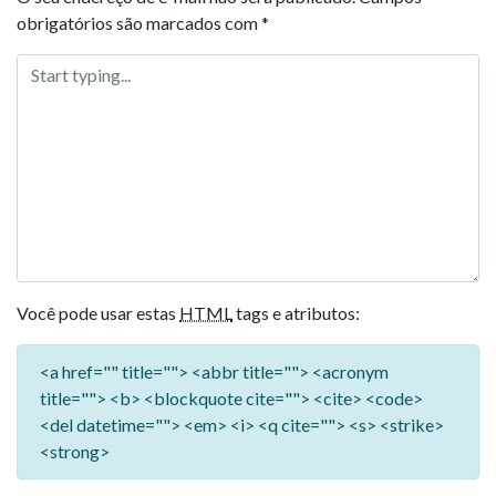
obrigatórios são marcados com
*
Você pode usar estas
HTML
tags e atributos:
<a href="" title=""> <abbr title=""> <acronym
title=""> <b> <blockquote cite=""> <cite> <code>
<del datetime=""> <em> <i> <q cite=""> <s> <strike>
<strong>