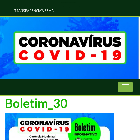
Atualização Coronavírus - Municipio de Naviraí
Informações e Esclarecimentos Oficiais do Governo Municipal Sobre a COVID-19. Leia Sobre os Sintomas, Prevenção e Dúvidas Mais Comuns Sobre o Coronavírus. Informações Covid-19. Recomendações da OMS. Aprenda Sobre
o Covid-19. Contratos Emergenciasis. Recomentadações do Ministério Público
TRANSPARENCIA
WEBMAIL
Boletim_30