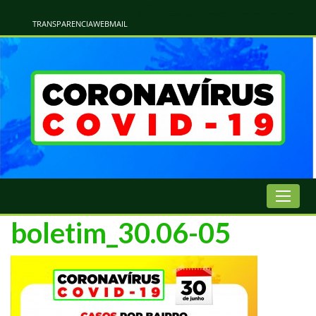
Atualização Coronavírus - Municipio de Naviraí
Informações e Esclarecimentos Oficiais do Governo Municipal Sobre a COVID-19. Leia Sobre os Sintomas, Prevenção e Dúvidas Mais Comuns Sobre o Coronavírus. Informações Covid-19. Recomendações da OMS. Aprenda Sobre
o Covid-19. Contratos Emergenciasis. Recomentadações do Ministério Público
TRANSPARENCIA
WEBMAIL
boletim_30.06-05