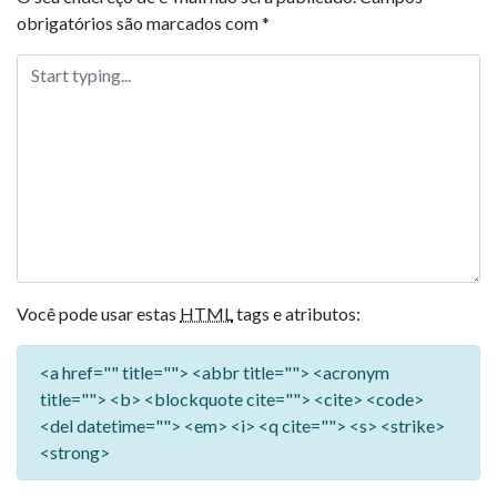
obrigatórios são marcados com
*
Você pode usar estas
HTML
tags e atributos:
<a href="" title=""> <abbr title=""> <acronym
title=""> <b> <blockquote cite=""> <cite> <code>
<del datetime=""> <em> <i> <q cite=""> <s> <strike>
<strong>