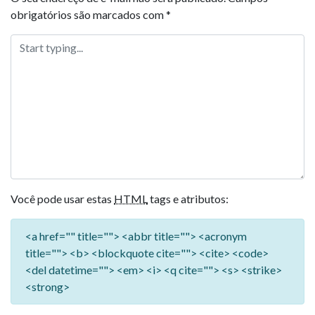
obrigatórios são marcados com
*
Você pode usar estas
HTML
tags e atributos:
<a href="" title=""> <abbr title=""> <acronym
title=""> <b> <blockquote cite=""> <cite> <code>
<del datetime=""> <em> <i> <q cite=""> <s> <strike>
<strong>