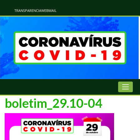
Atualização Coronavírus - Municipio de Naviraí
Informações e Esclarecimentos Oficiais do Governo Municipal Sobre a COVID-19. Leia Sobre os Sintomas, Prevenção e Dúvidas Mais Comuns Sobre o Coronavírus. Informações Covid-19. Recomendações da OMS. Aprenda Sobre
o Covid-19. Contratos Emergenciasis. Recomentadações do Ministério Público
TRANSPARENCIA
WEBMAIL
boletim_29.10-04