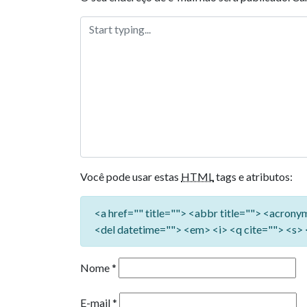
Você pode usar estas
HTML
tags e atributos:
<a href="" title=""> <abbr title=""> <acron
<del datetime=""> <em> <i> <q cite=""> <s> 
Nome
*
E-mail
*