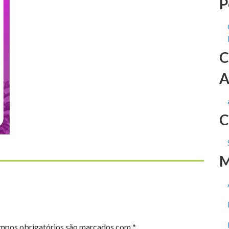
P
C
A
C
M
mpos obrigatórios são marcados com
*