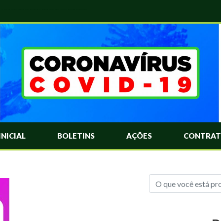
das Mais Comuns Sobre o Coronavírus. Informações Covid-19. Recomendações da OMS. Aprenda Sobre o Covid-19. Contratos Emergenciasis. Recomentadações do Ministério Público
INICIAL
BOLETINS
AÇÕES
CONTRAT