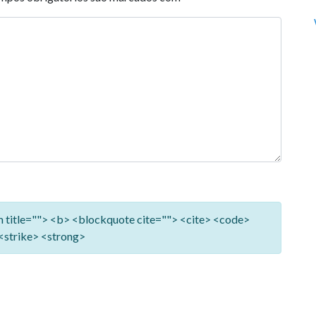
ym title=""> <b> <blockquote cite=""> <cite> <code>
<strike> <strong>