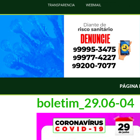
Atualização Coronavírus - Municipio de Naviraí
TRANSPARENCIA
WEBMAIL
Informações e Esclarecimentos Oficiais do Governo Municipal Sobre a COVID-19. Leia Sobre os Sintomas, Prevenção e Dúvi
PÁGINA 
boletim_29.06-04