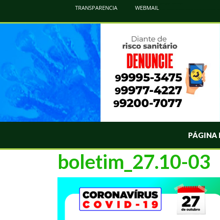
Atualização Coronavírus - Municipio de Naviraí
TRANSPARENCIA
WEBMAIL
Informações e Esclarecimentos Oficiais do Governo Municipal Sobre a COVID-19. Leia Sobre os Sintomas, Prevenção e Dúvi
PÁGINA 
boletim_27.10-03