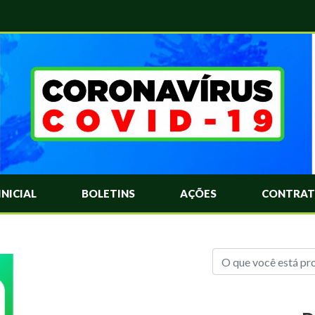
das Mais Comuns Sobre o Coronavírus. Informações Covid-19. Recomendações da OMS. Aprenda Sobre o Covid-19. Contratos Emergenciasis. Recomentadações do Ministério Público
INICIAL
BOLETINS
AÇÕES
CONTRAT