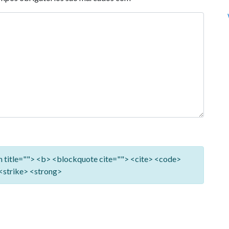
ym title=""> <b> <blockquote cite=""> <cite> <code>
<strike> <strong>