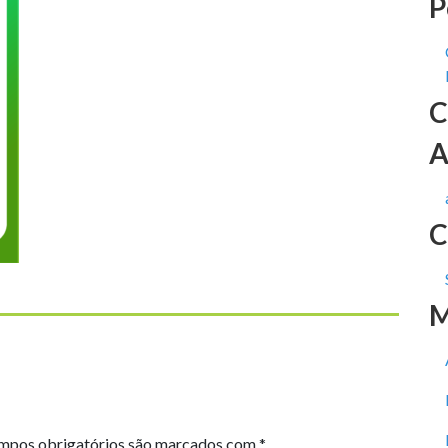
P
C
A
C
M
mpos obrigatórios são marcados com
*