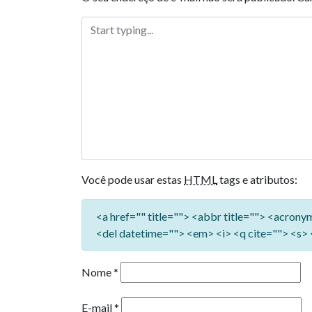
Você pode usar estas
HTML
tags e atributos:
<a href="" title=""> <abbr title=""> <acron
<del datetime=""> <em> <i> <q cite=""> <s> 
Nome
*
E-mail
*