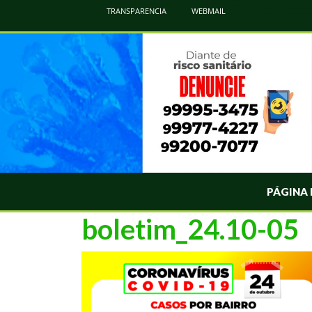
Atualização Coronavírus - Municipio de Naviraí
TRANSPARENCIA
WEBMAIL
Informações e Esclarecimentos Oficiais do Governo Municipal Sobre a COVID-19. Leia Sobre os Sintomas, Prevenção e Dúvi
PÁGINA 
boletim_24.10-05