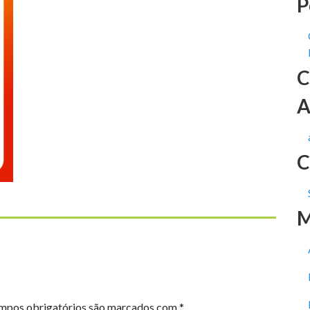
P
C
A
C
M
mpos obrigatórios são marcados com
*