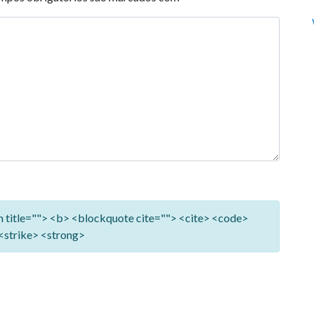
ym title=""> <b> <blockquote cite=""> <cite> <code>
<strike> <strong>