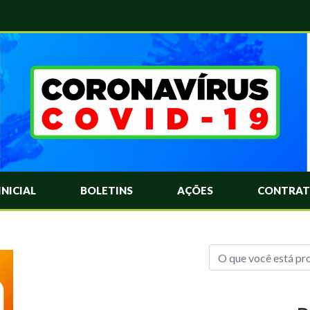
das Mais Comuns Sobre o Coronavírus. Informações Covid-19. Recomendações da OMS. Aprenda Sobre o Covid-19. Contratos Emergenciasis. Recomentadações do Ministério Público
INICIAL
BOLETINS
AÇÕES
CONTRAT