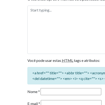
Você pode usar estas
HTML
tags e atributos:
<a href="" title=""> <abbr title=""> <acron
<del datetime=""> <em> <i> <q cite=""> <s> 
Nome
*
E-mail
*