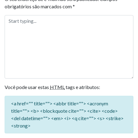
obrigatórios são marcados com
*
Você pode usar estas
HTML
tags e atributos:
<a href="" title=""> <abbr title=""> <acronym
title=""> <b> <blockquote cite=""> <cite> <code>
<del datetime=""> <em> <i> <q cite=""> <s> <strike>
<strong>