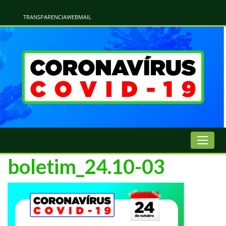
Atualização Coronavírus - Municipio de Naviraí
Informações e Esclarecimentos Oficiais do Governo Municipal Sobre a COVID-19. Leia Sobre os Sintomas, Prevenção e Dúvidas Mais Comuns Sobre o Coronavírus. Informações Covid-19. Recomendações da OMS. Aprenda Sobre
o Covid-19. Contratos Emergenciasis. Recomentadações do Ministério Público
TRANSPARENCIA
WEBMAIL
boletim_24.10-03