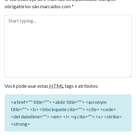
obrigatórios são marcados com
*
Você pode usar estas
HTML
tags e atributos:
<a href="" title=""> <abbr title=""> <acronym
title=""> <b> <blockquote cite=""> <cite> <code>
<del datetime=""> <em> <i> <q cite=""> <s> <strike>
<strong>