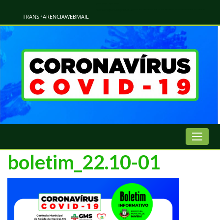
Atualização Coronavírus - Municipio de Naviraí
Informações e Esclarecimentos Oficiais do Governo Municipal Sobre a COVID-19. Leia Sobre os Sintomas, Prevenção e Dúvidas Mais Comuns Sobre o Coronavírus. Informações Covid-19. Recomendações da OMS. Aprenda Sobre
o Covid-19. Contratos Emergenciasis. Recomentadações do Ministério Público
TRANSPARENCIA
WEBMAIL
boletim_22.10-01