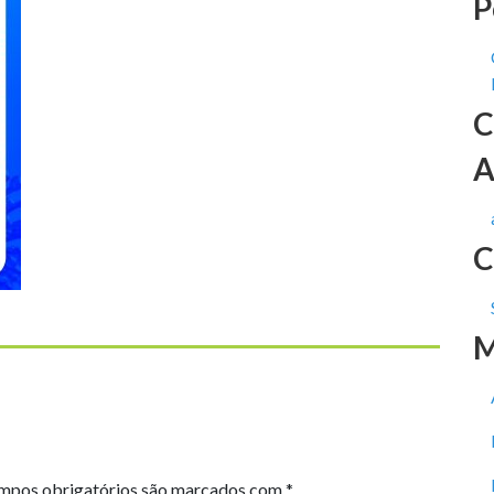
P
C
A
C
M
mpos obrigatórios são marcados com
*