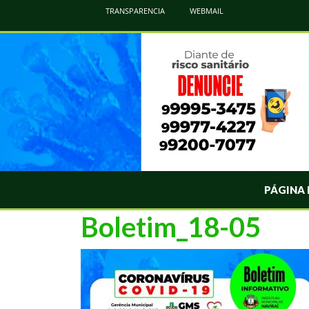
Atualização Coronavírus - Municipio de Naviraí
TRANSPARENCIA
WEBMAIL
Informações e Esclarecimentos Oficiais do Governo Municipal Sobre a COVID-19. Leia Sobre os Sintomas, Prevenção e Dúvi
PÁGINA 
Boletim_18-05