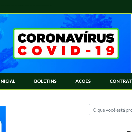
das Mais Comuns Sobre o Coronavírus. Informações Covid-19. Recomendações da OMS. Aprenda Sobre o Covid-19. Contratos Emergenciasis. Recomentadações do Ministério Público
INICIAL
BOLETINS
AÇÕES
CONTRAT