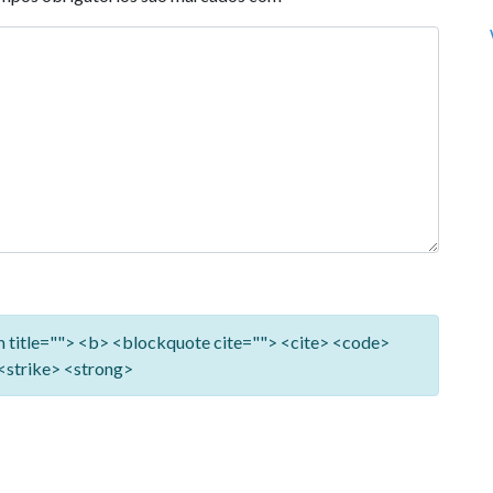
ym title=""> <b> <blockquote cite=""> <cite> <code>
<strike> <strong>