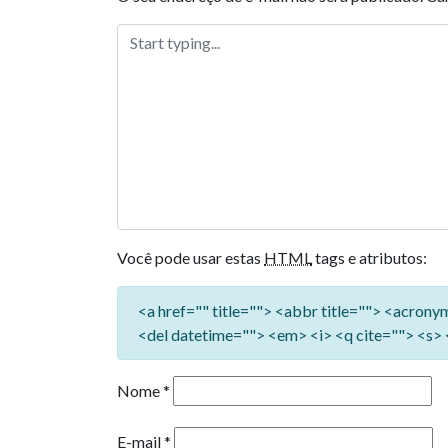
Você pode usar estas
HTML
tags e atributos:
<a href="" title=""> <abbr title=""> <acron
<del datetime=""> <em> <i> <q cite=""> <s> 
Nome
*
E-mail
*