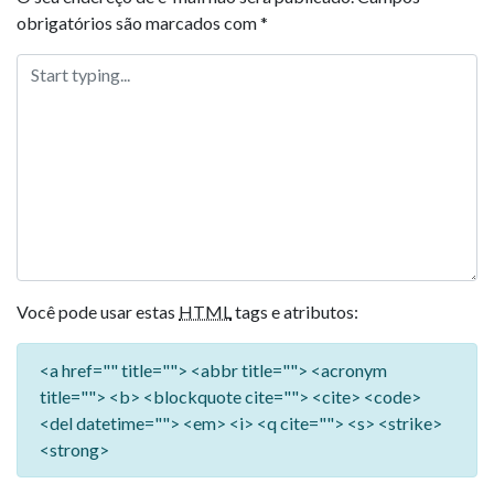
obrigatórios são marcados com
*
Você pode usar estas
HTML
tags e atributos:
<a href="" title=""> <abbr title=""> <acronym
title=""> <b> <blockquote cite=""> <cite> <code>
<del datetime=""> <em> <i> <q cite=""> <s> <strike>
<strong>