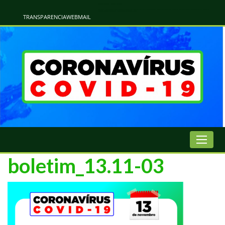
Atualização Coronavírus - Municipio de Naviraí
Informações e Esclarecimentos Oficiais do Governo Municipal Sobre a COVID-19. Leia Sobre os Sintomas, Prevenção e Dúvidas Mais Comuns Sobre o Coronavírus. Informações Covid-19. Recomendações da OMS. Aprenda Sobre
o Covid-19. Contratos Emergenciasis. Recomentadações do Ministério Público
TRANSPARENCIA
WEBMAIL
boletim_13.11-03