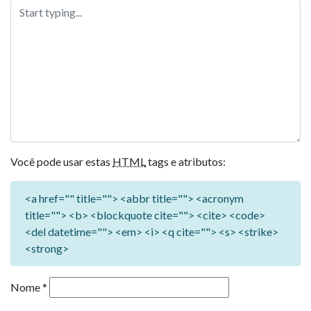
Você pode usar estas
HTML
tags e atributos:
<a href="" title=""> <abbr title=""> <acronym
title=""> <b> <blockquote cite=""> <cite> <code>
<del datetime=""> <em> <i> <q cite=""> <s> <strike>
<strong>
Nome
*