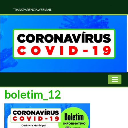
Atualização Coronavírus - Municipio de Naviraí
Informações e Esclarecimentos Oficiais do Governo Municipal Sobre a COVID-19. Leia Sobre os Sintomas, Prevenção e Dúvidas Mais Comuns Sobre o Coronavírus. Informações Covid-19. Recomendações da OMS. Aprenda Sobre
o Covid-19. Contratos Emergenciasis. Recomentadações do Ministério Público
TRANSPARENCIA
WEBMAIL
boletim_12