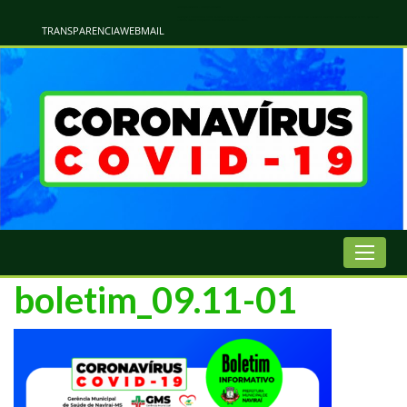
Atualização Coronavírus - Municipio de Naviraí
Informações e Esclarecimentos Oficiais do Governo Municipal Sobre a COVID-19. Leia Sobre os Sintomas, Prevenção e Dúvidas Mais Comuns Sobre o Coronavírus. Informações Covid-19. Recomendações da OMS. Aprenda Sobre
o Covid-19. Contratos Emergenciasis. Recomentadações do Ministério Público
TRANSPARENCIA
WEBMAIL
boletim_09.11-01