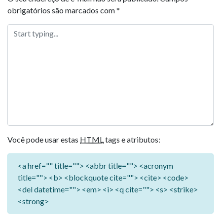
obrigatórios são marcados com
*
Você pode usar estas
HTML
tags e atributos:
<a href="" title=""> <abbr title=""> <acronym
title=""> <b> <blockquote cite=""> <cite> <code>
<del datetime=""> <em> <i> <q cite=""> <s> <strike>
<strong>