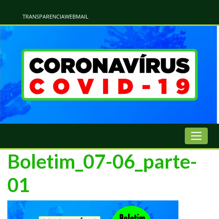
Atualização Coronavírus - Municipio de Naviraí
Informações e Esclarecimentos Oficiais do Governo Municipal Sobre a COVID-19. Leia Sobre os Sintomas, Prevenção e Dúvidas Mais Comuns Sobre o Coronavírus. Informações Covid-19. Recomendações da OMS. Aprenda Sobre
o Covid-19. Contratos Emergenciasis. Recomentadações do Ministério Público
TRANSPARENCIA
WEBMAIL
Boletim_07-06_parte-
01