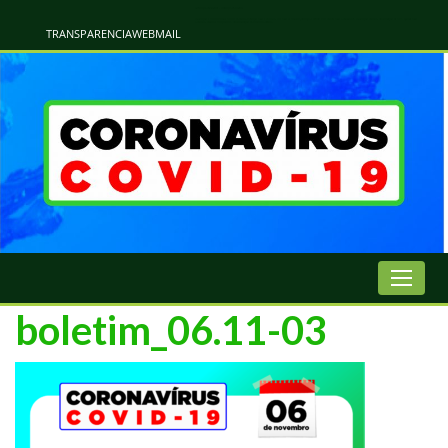
Atualização Coronavírus - Municipio de Naviraí
Informações e Esclarecimentos Oficiais do Governo Municipal Sobre a COVID-19. Leia Sobre os Sintomas, Prevenção e Dúvidas Mais Comuns Sobre o Coronavírus. Informações Covid-19. Recomendações da OMS. Aprenda Sobre
o Covid-19. Contratos Emergenciasis. Recomentadações do Ministério Público
TRANSPARENCIA
WEBMAIL
boletim_06.11-03