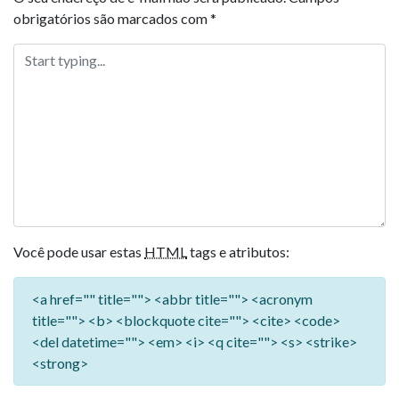
obrigatórios são marcados com
*
Você pode usar estas
HTML
tags e atributos:
<a href="" title=""> <abbr title=""> <acronym
title=""> <b> <blockquote cite=""> <cite> <code>
<del datetime=""> <em> <i> <q cite=""> <s> <strike>
<strong>