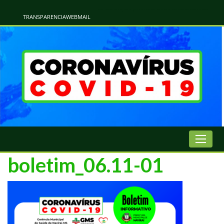
Atualização Coronavírus - Municipio de Naviraí
Informações e Esclarecimentos Oficiais do Governo Municipal Sobre a COVID-19. Leia Sobre os Sintomas, Prevenção e Dúvidas Mais Comuns Sobre o Coronavírus. Informações Covid-19. Recomendações da OMS. Aprenda Sobre
o Covid-19. Contratos Emergenciasis. Recomentadações do Ministério Público
TRANSPARENCIA
WEBMAIL
boletim_06.11-01