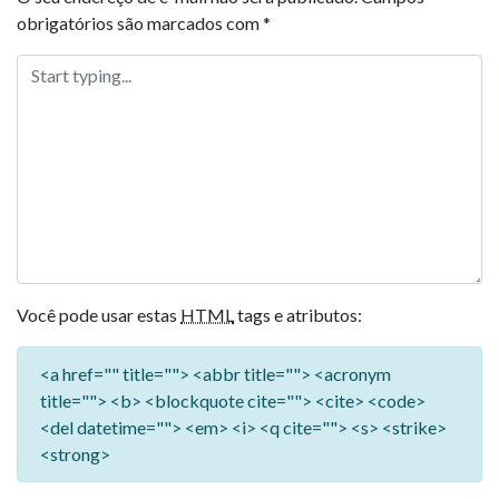
obrigatórios são marcados com
*
Você pode usar estas
HTML
tags e atributos:
<a href="" title=""> <abbr title=""> <acronym
title=""> <b> <blockquote cite=""> <cite> <code>
<del datetime=""> <em> <i> <q cite=""> <s> <strike>
<strong>