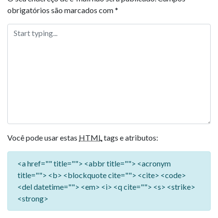
obrigatórios são marcados com
*
Você pode usar estas
HTML
tags e atributos:
<a href="" title=""> <abbr title=""> <acronym
title=""> <b> <blockquote cite=""> <cite> <code>
<del datetime=""> <em> <i> <q cite=""> <s> <strike>
<strong>