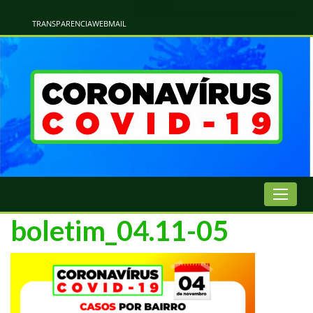
Atualização Coronavírus - Municipio de Naviraí
Informações e Esclarecimentos Oficiais do Governo Municipal Sobre a COVID-19. Leia Sobre os Sintomas, Prevenção e Dúvidas Mais Comuns Sobre o Coronavírus. Informações Covid-19. Recomendações da OMS. Aprenda Sobre
o Covid-19. Contratos Emergenciasis. Recomentadações do Ministério Público
TRANSPARENCIA
WEBMAIL
boletim_04.11-05