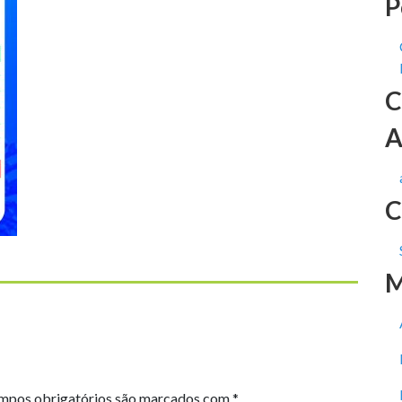
P
C
A
C
M
mpos obrigatórios são marcados com
*