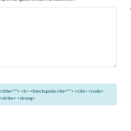
ym title=""> <b> <blockquote cite=""> <cite> <code>
<strike> <strong>