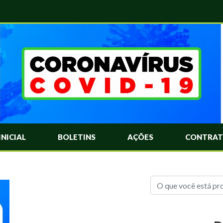
das Mais Comuns Sobre o Coronavírus. Informações Covid-19. Recomendações da OMS. Aprenda Sobre o Covid-19. Contratos Emergenciasis. Recomentadações do Ministério Público
INICIAL
BOLETINS
AÇÕES
CONTRAT