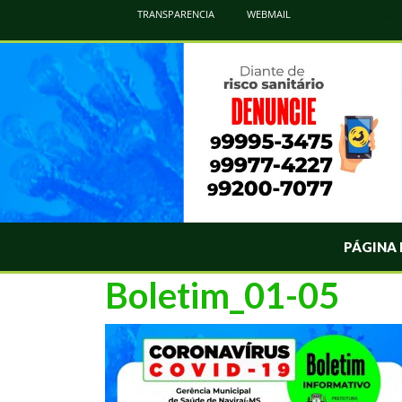
Atualização Coronavírus - Municipio de Naviraí
TRANSPARENCIA
WEBMAIL
Informações e Esclarecimentos Oficiais do Governo Municipal Sobre a COVID-19. Leia Sobre os Sintomas, Prevenção e Dúvi
PÁGINA 
Boletim_01-05