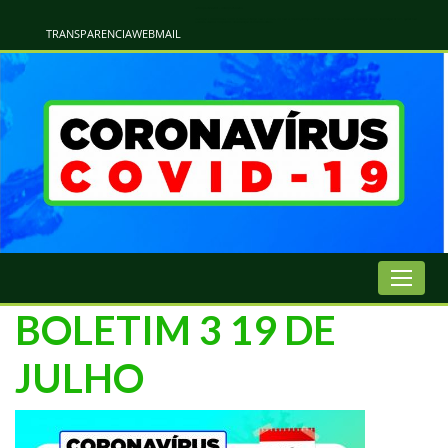
Atualização Coronavírus - Municipio de Naviraí
Informações e Esclarecimentos Oficiais do Governo Municipal Sobre a COVID-19. Leia Sobre os Sintomas, Prevenção e Dúvidas Mais Comuns Sobre o Coronavírus. Informações Covid-19. Recomendações da OMS. Aprenda Sobre
o Covid-19. Contratos Emergenciasis. Recomentadações do Ministério Público
TRANSPARENCIA
WEBMAIL
BOLETIM 3 19 DE
JULHO