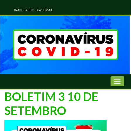
Atualização Coronavírus - Municipio de Naviraí
Informações e Esclarecimentos Oficiais do Governo Municipal Sobre a COVID-19. Leia Sobre os Sintomas, Prevenção e Dúvidas Mais Comuns Sobre o Coronavírus. Informações Covid-19. Recomendações da OMS. Aprenda Sobre
o Covid-19. Contratos Emergenciasis. Recomentadações do Ministério Público
TRANSPARENCIA
WEBMAIL
BOLETIM 3 10 DE
SETEMBRO