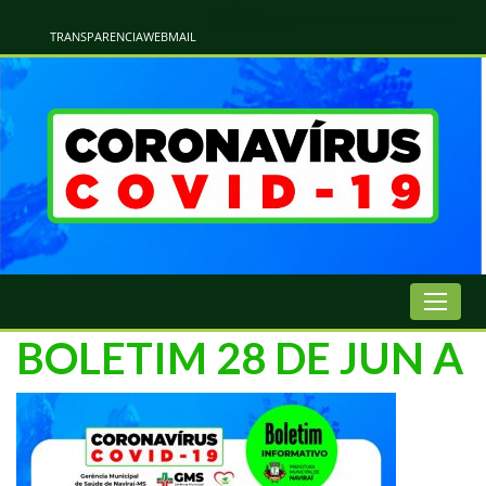
Atualização Coronavírus - Municipio de Naviraí
Informações e Esclarecimentos Oficiais do Governo Municipal Sobre a COVID-19. Leia Sobre os Sintomas, Prevenção e Dúvidas Mais Comuns Sobre o Coronavírus. Informações Covid-19. Recomendações da OMS. Aprenda Sobre
o Covid-19. Contratos Emergenciasis. Recomentadações do Ministério Público
TRANSPARENCIA
WEBMAIL
BOLETIM 28 DE JUN A