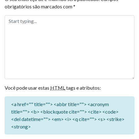
obrigatórios são marcados com
*
Você pode usar estas
HTML
tags e atributos:
<a href="" title=""> <abbr title=""> <acronym
title=""> <b> <blockquote cite=""> <cite> <code>
<del datetime=""> <em> <i> <q cite=""> <s> <strike>
<strong>