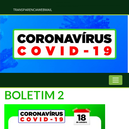
Atualização Coronavírus - Municipio de Naviraí
Informações e Esclarecimentos Oficiais do Governo Municipal Sobre a COVID-19. Leia Sobre os Sintomas, Prevenção e Dúvidas Mais Comuns Sobre o Coronavírus. Informações Covid-19. Recomendações da OMS. Aprenda Sobre
o Covid-19. Contratos Emergenciasis. Recomentadações do Ministério Público
TRANSPARENCIA
WEBMAIL
BOLETIM 2