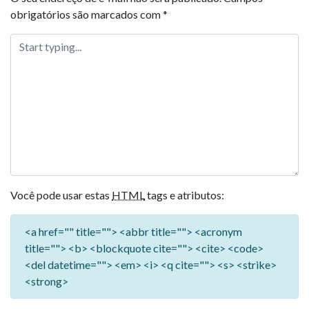
obrigatórios são marcados com
*
Você pode usar estas
HTML
tags e atributos:
<a href="" title=""> <abbr title=""> <acronym
title=""> <b> <blockquote cite=""> <cite> <code>
<del datetime=""> <em> <i> <q cite=""> <s> <strike>
<strong>