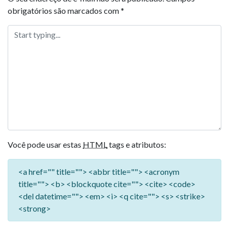
obrigatórios são marcados com
*
Você pode usar estas
HTML
tags e atributos:
<a href="" title=""> <abbr title=""> <acronym
title=""> <b> <blockquote cite=""> <cite> <code>
<del datetime=""> <em> <i> <q cite=""> <s> <strike>
<strong>