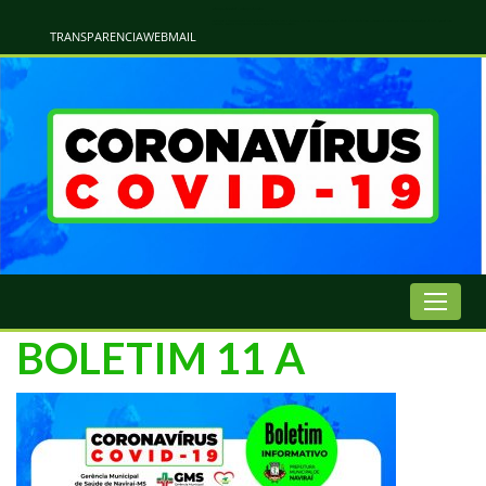
Atualização Coronavírus - Municipio de Naviraí
Informações e Esclarecimentos Oficiais do Governo Municipal Sobre a COVID-19. Leia Sobre os Sintomas, Prevenção e Dúvidas Mais Comuns Sobre o Coronavírus. Informações Covid-19. Recomendações da OMS. Aprenda Sobre
o Covid-19. Contratos Emergenciasis. Recomentadações do Ministério Público
TRANSPARENCIA
WEBMAIL
BOLETIM 11 A