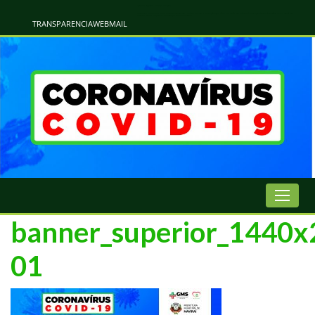
Atualização Coronavírus - Municipio de Naviraí
Informações e Esclarecimentos Oficiais do Governo Municipal Sobre a COVID-19. Leia Sobre os Sintomas, Prevenção e Dúvidas Mais Comuns Sobre o Coronavírus. Informações Covid-19. Recomendações da OMS. Aprenda Sobre
o Covid-19. Contratos Emergenciasis. Recomentadações do Ministério Público
TRANSPARENCIA
WEBMAIL
banner_superior_1440x
01