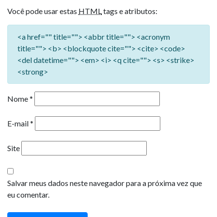
Você pode usar estas
HTML
tags e atributos:
<a href="" title=""> <abbr title=""> <acronym
title=""> <b> <blockquote cite=""> <cite> <code>
<del datetime=""> <em> <i> <q cite=""> <s> <strike>
<strong>
Nome
*
E-mail
*
Site
Salvar meus dados neste navegador para a próxima vez que
eu comentar.