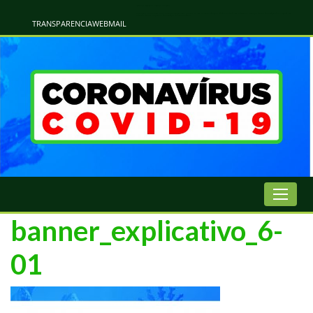
Atualização Coronavírus - Municipio de Naviraí
Informações e Esclarecimentos Oficiais do Governo Municipal Sobre a COVID-19. Leia Sobre os Sintomas, Prevenção e Dúvidas Mais Comuns Sobre o Coronavírus. Informações Covid-19. Recomendações da OMS. Aprenda Sobre
o Covid-19. Contratos Emergenciasis. Recomentadações do Ministério Público
TRANSPARENCIA
WEBMAIL
banner_explicativo_6-
01