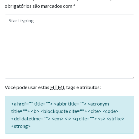
obrigatórios são marcados com
*
Você pode usar estas
HTML
tags e atributos:
<a href="" title=""> <abbr title=""> <acronym
title=""> <b> <blockquote cite=""> <cite> <code>
<del datetime=""> <em> <i> <q cite=""> <s> <strike>
<strong>