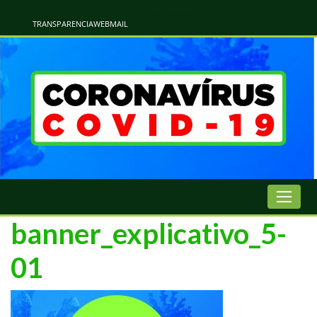
Atualização Coronavírus - Municipio de Naviraí
Informações e Esclarecimentos Oficiais do Governo Municipal Sobre a COVID-19. Leia Sobre os Sintomas, Prevenção e Dúvidas Mais Comuns Sobre o Coronavírus. Informações Covid-19. Recomendações da OMS. Aprenda Sobre
o Covid-19. Contratos Emergenciasis. Recomentadações do Ministério Público
TRANSPARENCIA
WEBMAIL
banner_explicativo_5-
01