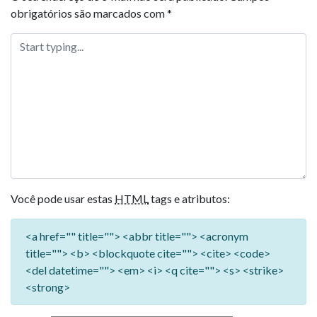
obrigatórios são marcados com
*
Você pode usar estas
HTML
tags e atributos:
<a href="" title=""> <abbr title=""> <acronym
title=""> <b> <blockquote cite=""> <cite> <code>
<del datetime=""> <em> <i> <q cite=""> <s> <strike>
<strong>