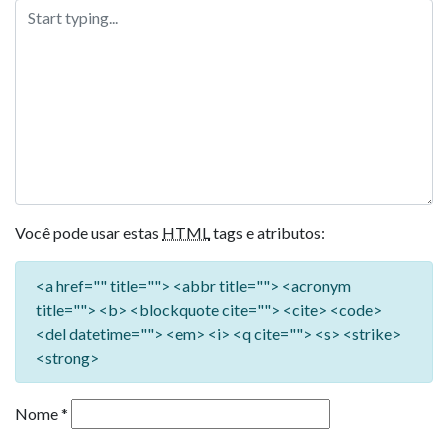
Você pode usar estas
HTML
tags e atributos:
<a href="" title=""> <abbr title=""> <acronym
title=""> <b> <blockquote cite=""> <cite> <code>
<del datetime=""> <em> <i> <q cite=""> <s> <strike>
<strong>
Nome
*