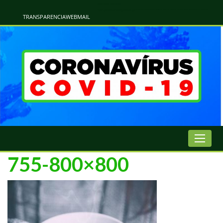
Atualização Coronavírus - Municipio de Naviraí
Informações e Esclarecimentos Oficiais do Governo Municipal Sobre a COVID-19. Leia Sobre os Sintomas, Prevenção e Dúvidas Mais Comuns Sobre o Coronavírus. Informações Covid-19. Recomendações da OMS. Aprenda Sobre
o Covid-19. Contratos Emergenciasis. Recomentadações do Ministério Público
TRANSPARENCIA
WEBMAIL
755-800×800