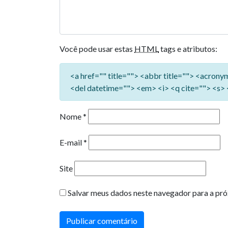
Você pode usar estas
HTML
tags e atributos:
<a href="" title=""> <abbr title=""> <acron
<del datetime=""> <em> <i> <q cite=""> <s> 
Nome
*
E-mail
*
Site
Salvar meus dados neste navegador para a pró