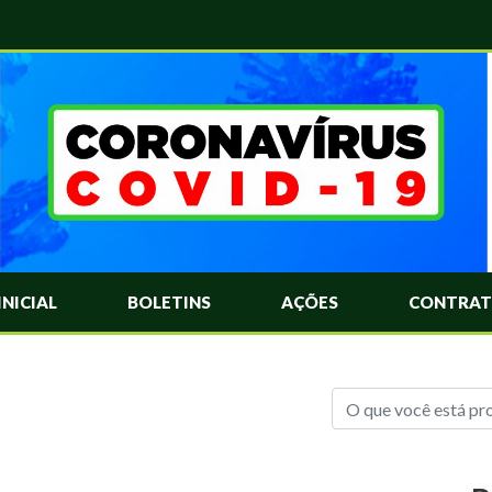
das Mais Comuns Sobre o Coronavírus. Informações Covid-19. Recomendações da OMS. Aprenda Sobre o Covid-19. Contratos Emergenciasis. Recomentadações do Ministério Público
INICIAL
BOLETINS
AÇÕES
CONTRAT