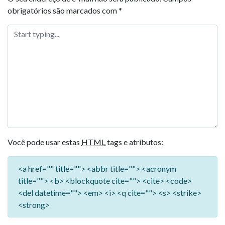
obrigatórios são marcados com
*
Você pode usar estas
HTML
tags e atributos:
<a href="" title=""> <abbr title=""> <acronym
title=""> <b> <blockquote cite=""> <cite> <code>
<del datetime=""> <em> <i> <q cite=""> <s> <strike>
<strong>