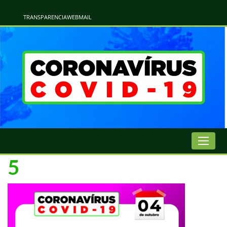
Atualização Coronavírus - Municipio de Naviraí
Informações e Esclarecimentos Oficiais do Governo Municipal Sobre a COVID-19. Leia Sobre os Sintomas, Prevenção e Dúvidas Mais Comuns Sobre o Coronavírus. Informações Covid-19. Recomendações da OMS. Aprenda Sobre
o Covid-19. Contratos Emergenciasis. Recomentadações do Ministério Público
TRANSPARENCIA
WEBMAIL
5