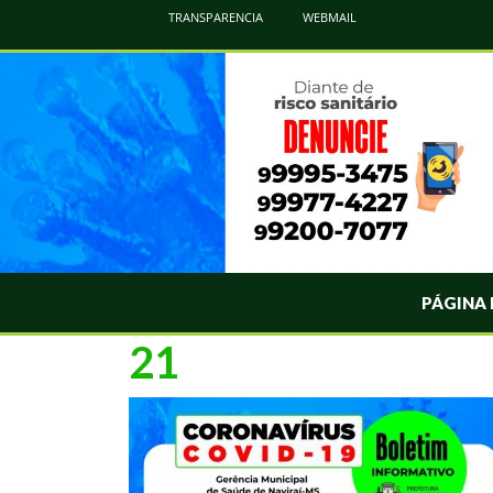
Atualização Coronavírus - Municipio de Naviraí
TRANSPARENCIA
WEBMAIL
Informações e Esclarecimentos Oficiais do Governo Municipal Sobre a COVID-19. Leia Sobre os Sintomas, Prevenção e Dúvi
PÁGINA 
21