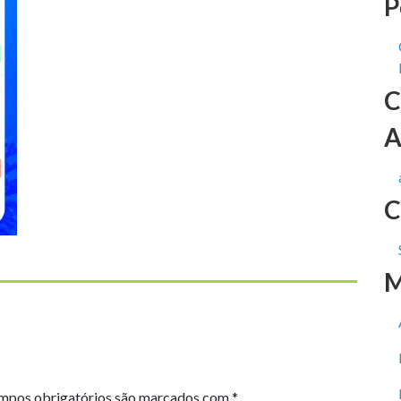
P
C
A
C
M
mpos obrigatórios são marcados com
*