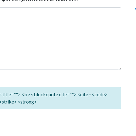
ym title=""> <b> <blockquote cite=""> <cite> <code>
<strike> <strong>