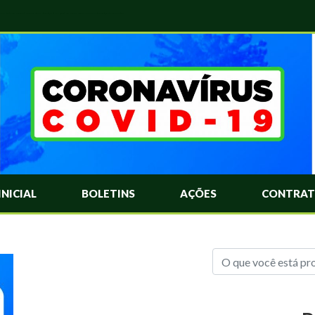
das Mais Comuns Sobre o Coronavírus. Informações Covid-19. Recomendações da OMS. Aprenda Sobre o Covid-19. Contratos Emergenciasis. Recomentadações do Ministério Público
INICIAL
BOLETINS
AÇÕES
CONTRAT