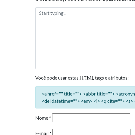
Você pode usar estas
HTML
tags e atributos:
<a href="" title=""> <abbr title=""> <acron
<del datetime=""> <em> <i> <q cite=""> <s> 
Nome
*
E-mail
*