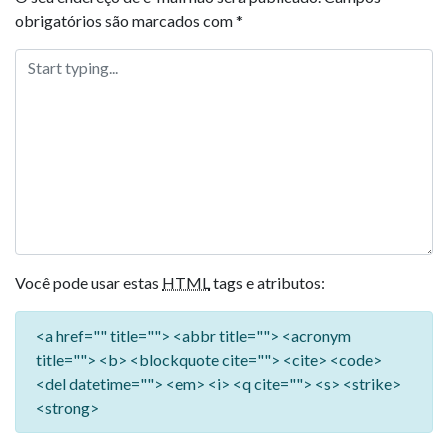
obrigatórios são marcados com
*
Você pode usar estas
HTML
tags e atributos:
<a href="" title=""> <abbr title=""> <acronym
title=""> <b> <blockquote cite=""> <cite> <code>
<del datetime=""> <em> <i> <q cite=""> <s> <strike>
<strong>