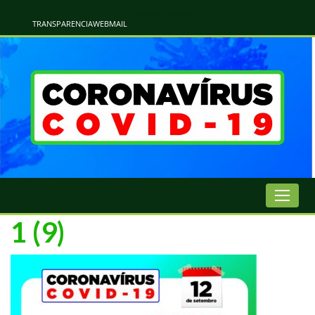
Atualização Coronavírus - Municipio de Naviraí
Informações e Esclarecimentos Oficiais do Governo Municipal Sobre a COVID-19. Leia Sobre os Sintomas, Prevenção e Dúvidas Mais Comuns Sobre o Coronavírus. Informações Covid-19. Recomendações da OMS. Aprenda Sobre
o Covid-19. Contratos Emergenciasis. Recomentadações do Ministério Público
TRANSPARENCIA
WEBMAIL
1 (9)