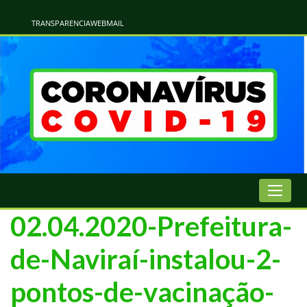
Atualização Coronavírus - Municipio de Naviraí
Informações e Esclarecimentos Oficiais do Governo Municipal Sobre a COVID-19. Leia Sobre os Sintomas, Prevenção e Dúvidas Mais Comuns Sobre o Coronavírus. Informações Covid-19. Recomendações da OMS. Aprenda Sobre
o Covid-19. Contratos Emergenciasis. Recomentadações do Ministério Público
TRANSPARENCIA
WEBMAIL
02.04.2020-Prefeitura-
de-Naviraí-instalou-2-
pontos-de-vacinação-