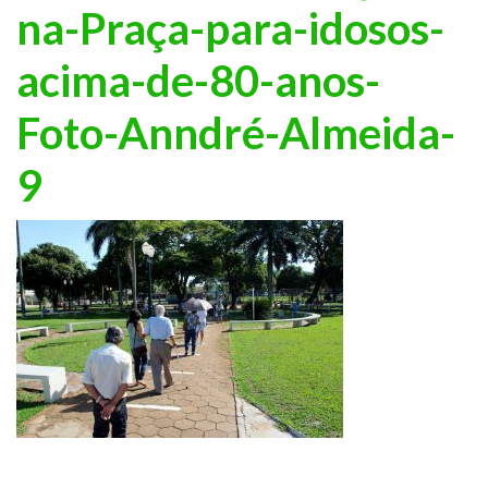
na-Praça-para-idosos-
acima-de-80-anos-
Foto-Anndré-Almeida-
9