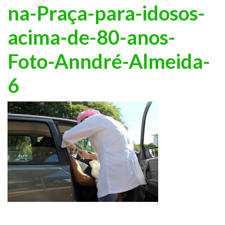
na-Praça-para-idosos-
acima-de-80-anos-
Foto-Anndré-Almeida-
6