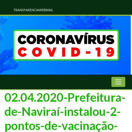
Atualização Coronavírus - Municipio de Naviraí
Informações e Esclarecimentos Oficiais do Governo Municipal Sobre a COVID-19. Leia Sobre os Sintomas, Prevenção e Dúvidas Mais Comuns Sobre o Coronavírus. Informações Covid-19. Recomendações da OMS. Aprenda Sobre
o Covid-19. Contratos Emergenciasis. Recomentadações do Ministério Público
TRANSPARENCIA
WEBMAIL
02.04.2020-Prefeitura-
de-Naviraí-instalou-2-
pontos-de-vacinação-