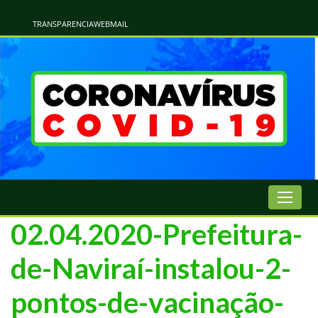
Atualização Coronavírus - Municipio de Naviraí
Informações e Esclarecimentos Oficiais do Governo Municipal Sobre a COVID-19. Leia Sobre os Sintomas, Prevenção e Dúvidas Mais Comuns Sobre o Coronavírus. Informações Covid-19. Recomendações da OMS. Aprenda Sobre
o Covid-19. Contratos Emergenciasis. Recomentadações do Ministério Público
TRANSPARENCIA
WEBMAIL
02.04.2020-Prefeitura-
de-Naviraí-instalou-2-
pontos-de-vacinação-