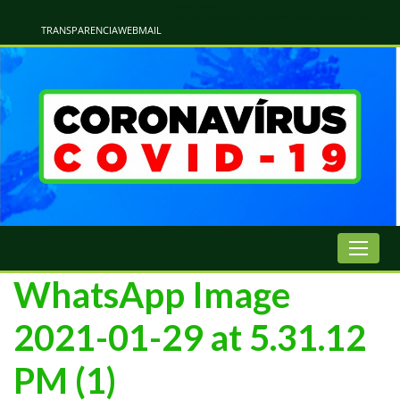
Atualização Coronavírus - Municipio de Naviraí
Informações e Esclarecimentos Oficiais do Governo Municipal Sobre a COVID-19. Leia Sobre os Sintomas, Prevenção e Dúvidas Mais Comuns Sobre o Coronavírus. Informações Covid-19. Recomendações da OMS. Aprenda Sobre
o Covid-19. Contratos Emergenciasis. Recomentadações do Ministério Público
TRANSPARENCIA
WEBMAIL
WhatsApp Image
2021-01-29 at 5.31.12
PM (1)