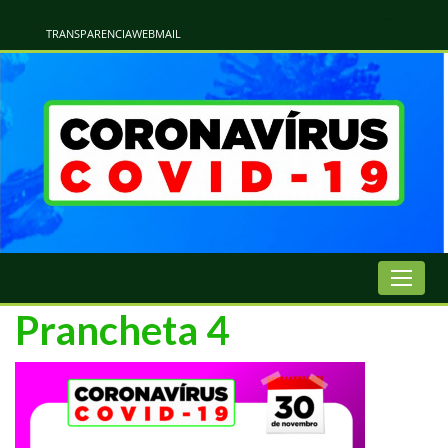
Atualização Coronavírus - Municipio de Naviraí
Informações e Esclarecimentos Oficiais do Governo Municipal Sobre a COVID-19. Leia Sobre os Sintomas, Prevenção e Dúvidas Mais Comuns Sobre o Coronavírus. Informações Covid-19. Recomendações da OMS. Aprenda Sobre
o Covid-19. Contratos Emergenciasis. Recomentadações do Ministério Público
TRANSPARENCIA
WEBMAIL
Prancheta 4