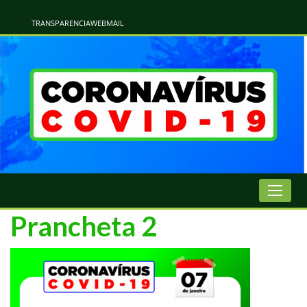
Atualização Coronavírus - Municipio de Naviraí
Informações e Esclarecimentos Oficiais do Governo Municipal Sobre a COVID-19. Leia Sobre os Sintomas, Prevenção e Dúvidas Mais Comuns Sobre o Coronavírus. Informações Covid-19. Recomendações da OMS. Aprenda Sobre
o Covid-19. Contratos Emergenciasis. Recomentadações do Ministério Público
TRANSPARENCIA
WEBMAIL
Prancheta 2