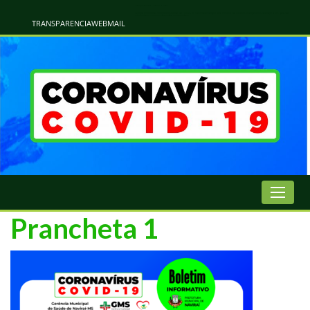
Atualização Coronavírus - Municipio de Naviraí
Informações e Esclarecimentos Oficiais do Governo Municipal Sobre a COVID-19. Leia Sobre os Sintomas, Prevenção e Dúvidas Mais Comuns Sobre o Coronavírus. Informações Covid-19. Recomendações da OMS. Aprenda Sobre
o Covid-19. Contratos Emergenciasis. Recomentadações do Ministério Público
TRANSPARENCIA
WEBMAIL
Prancheta 1