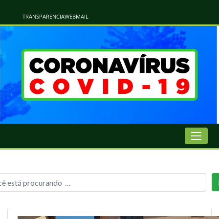
Atualização Coronavírus - Municipio de Naviraí
Informações e Esclarecimentos Oficiais do Governo Municipal Sobre a COVID-19. Leia Sobre os Sintomas, Prevenção e Dúvidas Mais Comuns Sobre o Coronavírus. Informações Covid-19. Recomendações da OMS. Aprenda Sobre
o Covid-19. Contratos Emergenciasis. Recomentadações do Ministério Público
TRANSPARENCIA
WEBMAIL