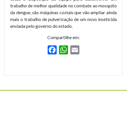
trabalho de melhor qualidade no combate ao mosquito
da dengue, são máquinas costais que vão ampliar ainda
mais o trabalho de pulverização de um novo inseticida
enviada pelo governo do estado.
Compartilhe em:
F
W
E
ac
h
m
e
at
ai
b
s
l
o
A
o
p
k
p