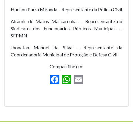
Hudson Parra Miranda – Representante da Polícia Civil
Altamir de Matos Mascarenhas – Representante do
Sindicato dos Funcionários Públicos Municipais –
SFPMN
Jhonatan Manoel da Silva – Representante da
Coordenadoria Municipal de Proteção e Defesa Civil
Compartilhe em:
F
W
E
ac
h
m
e
at
ai
b
s
l
o
A
o
p