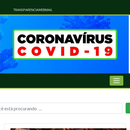
Atualização Coronavírus - Municipio de Naviraí
Informações e Esclarecimentos Oficiais do Governo Municipal Sobre a COVID-19. Leia Sobre os Sintomas, Prevenção e Dúvidas Mais Comuns Sobre o Coronavírus. Informações Covid-19. Recomendações da OMS. Aprenda Sobre
o Covid-19. Contratos Emergenciasis. Recomentadações do Ministério Público
TRANSPARENCIA
WEBMAIL