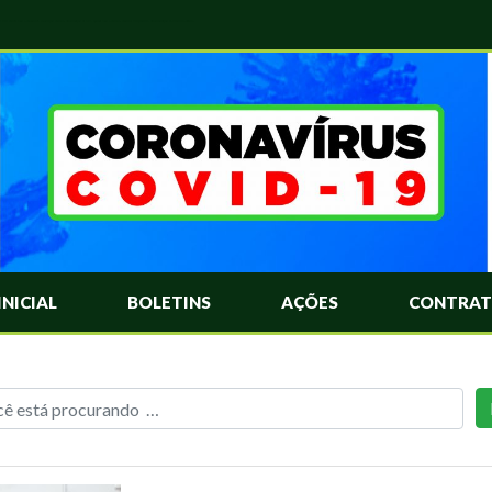
das Mais Comuns Sobre o Coronavírus. Informações Covid-19. Recomendações da OMS. Aprenda Sobre o Covid-19. Contratos Emergenciasis. Recomentadações do Ministério Público
INICIAL
BOLETINS
AÇÕES
CONTRAT