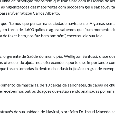
a linha de produção todos tem que trabalhar com máscaras de acrí
a as higienizações das mãos feitas com álcool em gel e sabão, e
assará”, enfatizou Carlos Alberto.
se que “temos que pensar na sociedade naviraiense. Algumas sem
, em torno de 1.600 quilos e agora sabemos que é um momento de 
de fazer bem, nos faz bem também”, encerrou ele sua fala.
 o gerente de Saúde do município, Welligton Santussi, disse qu
nos oferecendo ajuda, nos oferecendo suporte e se importando co
 que foram tomadas lá dentro da indústria já são um grande exem
cebimento de máscaras, de 10 caixas de sabonetes, de capas de c
 de recebermos outras doações que estão sendo analisadas por uma 
 através de sua unidade de Naviraí, o prefeito Dr. Izauri Macedo 