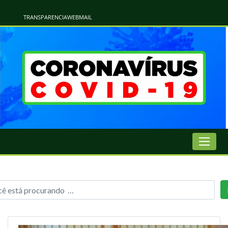
Atualização Coronavírus - Municipio de Naviraí
Informações e Esclarecimentos Oficiais do Governo Municipal Sobre a COVID-19. Leia Sobre os Sintomas, Prevenção e Dúvidas Mais Comuns Sobre o Coronavírus. Informações Covid-19. Recomendações da OMS. Aprenda Sobre
o Covid-19. Contratos Emergenciasis. Recomentadações do Ministério Público
TRANSPARENCIA
WEBMAIL