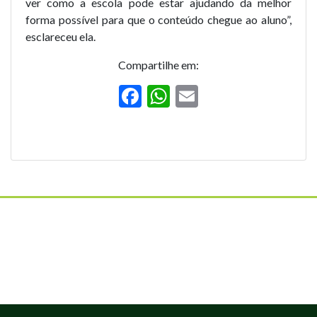
ver como a escola pode estar ajudando da melhor
forma possível para que o conteúdo chegue ao aluno”,
esclareceu ela.
Compartilhe em:
F
W
E
ac
h
m
e
at
ai
b
s
l
o
A
o
p
k
p